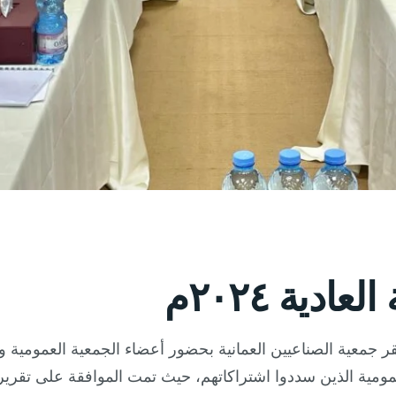
دية ٢٠٢٤م
لعمومية الذين سددوا اشتراكاتهم، حيث تمت الموافقة على تقري